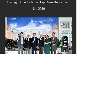
Hachigo, Chủ Tịch của Tập Đoàn Honda, vào
năm 2019
Không chỉ là chất lượng – mà còn là niềm tin
Đối với Thắng Lợi, chất lượng thì có thể mua,
nhưng niềm tin thì không thể. Để bán sản phẩm tốt
với giá rẻ thì đơn giản, để trở thành người đồng
hành với khách hàng trên mọi nẻo đường thì lại vô
cùng khó khăn. Thắng Lợi đặt niềm tin vào từng
nhân viên bán hàng, từng kỹ thuật viên, để