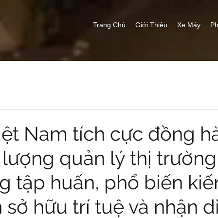
Trang Chủ
Giới Thiệu
Xe Máy
Ph
ệt Nam tích cực đồng h
lượng quản lý thị trường
g tập huấn, phổ biến kiế
sở hữu trí tuệ và nhận d