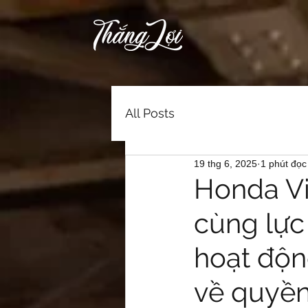
All Posts
19 thg 6, 2025
1 phút đọc
Honda Vi
cùng lực 
hoạt độn
về quyền 