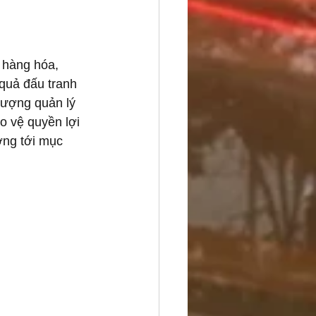
 hàng hóa, 
 quả đấu tranh 
lượng quản lý 
ảo vệ quyền lợi 
ớng tới mục 