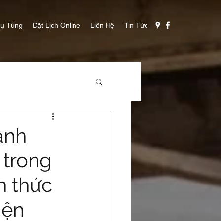
ụ Tùng
Đặt Lịch Online
Liên Hệ
Tin Tức
ành
 trong
n thức
iện