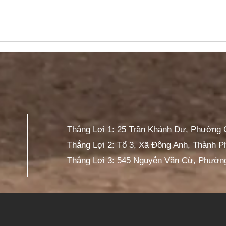
HEAD Thắng Lợi hoạt động
MÙA
Winner tháng 7
KIỂ
CHƯ
Thắng Lợi 1: 25 Trần Khánh Dư, Phường
Thắng Lợi 2: Tổ 3, Xã Đông Anh, Thành P
Thắng Lợi 3: 545 Nguyễn Văn Cừ, Phườn