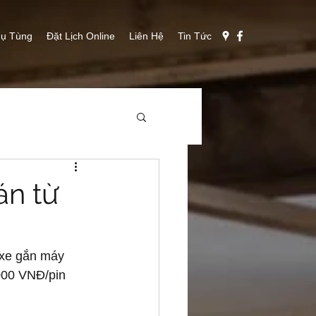
ụ Tùng
Đặt Lịch Online
Liên Hệ
Tin Tức
án từ
 xe gắn máy 
000 VNĐ/pin 