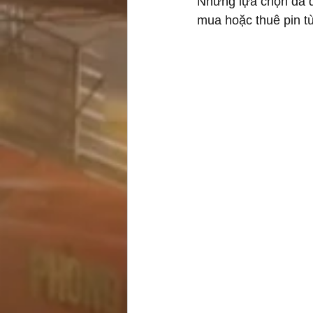
Những lựa chọn đa d
mua hoặc thuê pin t