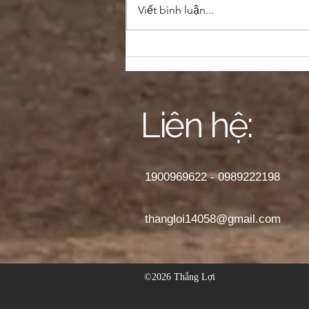
Viết bình luận...
XE HONDA CHỌN DẦU
NHỜN HONDA
Liên hệ:
1900969622 - 0989222198
thangloi14058@gmail.com
©2026 Thắng Lợi