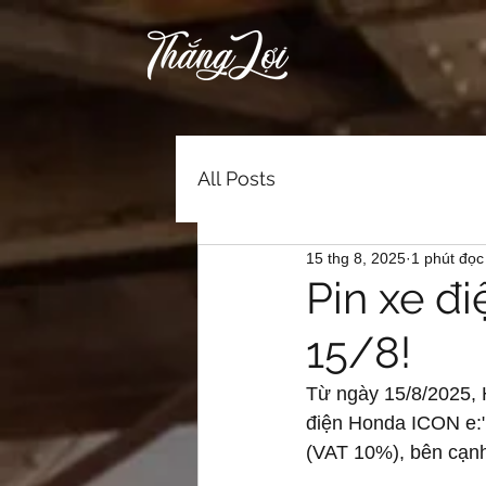
All Posts
15 thg 8, 2025
1 phút đọc
Pin xe đ
15/8!
Từ ngày 15/8/2025, 
điện Honda ICON e:"
(VAT 10%), bên cạnh 