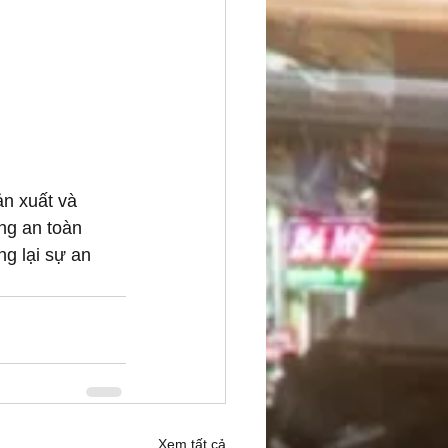
n xuất và 
ăng an toàn 
ng lại sự an 
Xem tất cả