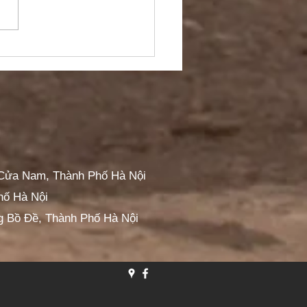
 MƯA ĐẾN – BẠN ĐÃ
M TRA XE CỦA MÌNH
A?
 Cửa Nam, Thành Phố Hà Nội
hố Hà Nội
g Bồ Đề, Thành Phố Hà Nội