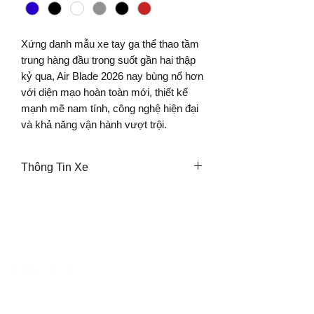
Xứng danh mẫu xe tay ga thể thao tầm
trung hàng đầu trong suốt gần hai thập
kỷ qua, Air Blade 2026 nay bùng nổ hơn
với diện mạo hoàn toàn mới, thiết kế
mạnh mẽ nam tính, công nghệ hiện đại
và khả năng vận hành vượt trội.
Thông Tin Xe
Khối lượng
110kg
bản thân
Dài x Rộng
1884mm x
x Cao
687mm x
Liên hệ:
1085mm
1900969622
-
0989222198