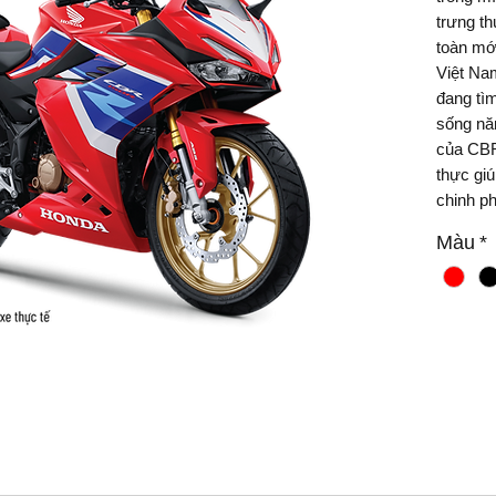
trưng t
toàn mới
Việt Nam
đang tì
sống năn
của CBR
thực giú
chinh ph
Màu
*