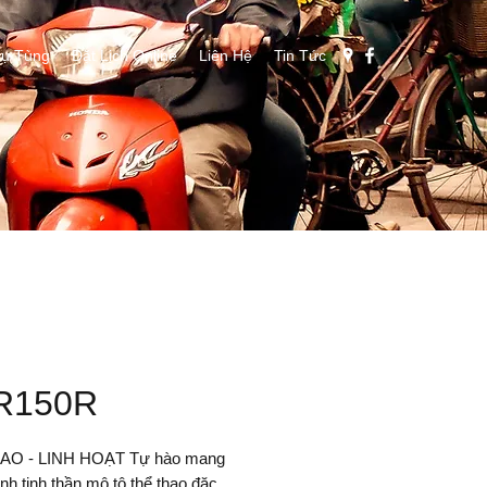
ụ Tùng
Đặt Lịch Online
Liên Hệ
Tin Tức
R150R
AO - LINH HOẠT Tự hào mang
nh tinh thần mô tô thể thao đặc