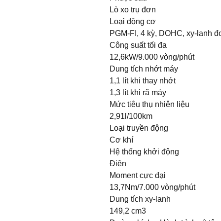
Lò xo trụ đơn
Loại động cơ
PGM-FI, 4 kỳ, DOHC, xy-lanh đơ
Công suất tối đa
12,6kW/9.000 vòng/phút
Dung tích nhớt máy
1,1 lít khi thay nhớt
1,3 lít khi rã máy
Mức tiêu thụ nhiên liệu
2,91l/100km
Loại truyền động
Cơ khí
Hệ thống khởi động
Điện
Moment cực đại
13,7Nm/7.000 vòng/phút
Dung tích xy-lanh
149,2 cm3