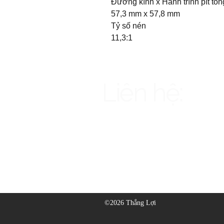
Đường kính x Hành trình pít tôn
57,3 mm x 57,8 mm
Tỷ số nén
11,3:1
Liên hệ:
1900969622 - 0989222198
thangloi14058@gmail.com
©2026 Thắng Lợi