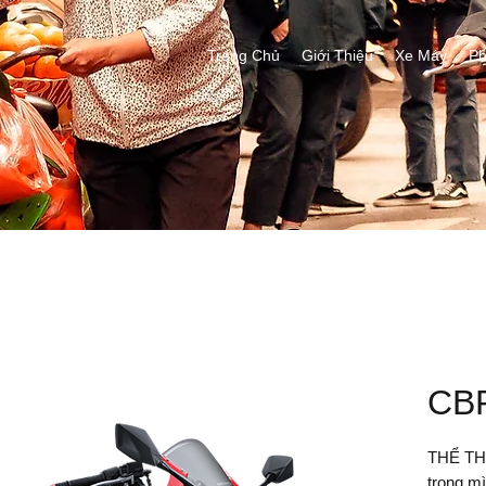
Trang Chủ
Giới Thiệu
Xe Máy
Ph
CB
THỂ TH
trong mì