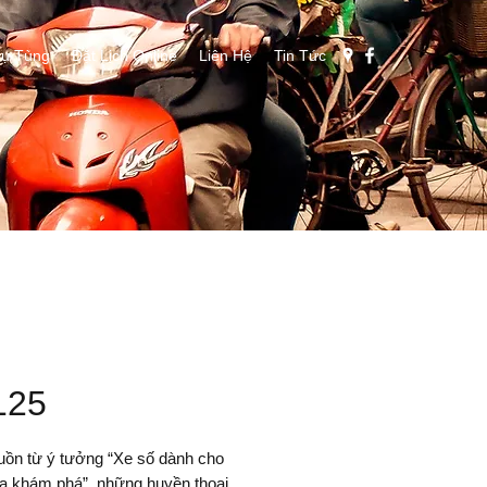
ụ Tùng
Đặt Lịch Online
Liên Hệ
Tin Tức
125
uồn từ ý tưởng “Xe số dành cho
a khám phá”, những huyền thoại