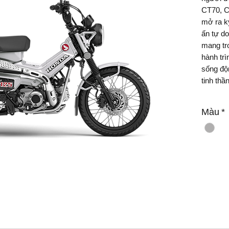
CT70, C
mở ra k
ấn tự do
mang tr
hành trì
sống độ
tinh thầ
Giữ trọn
Màu
*
bùng ti
ưu cho h
chắc ch
ái, yên 
trọng 2
kiệm nhi
linh hoạ
trang b
ABS, bì
gầm - đ