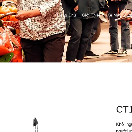
Trang Chủ
Giới Thiệu
Xe Máy
Ph
CT
Khởi ng
người ư