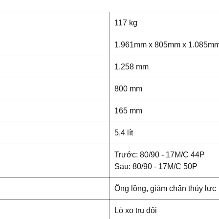
CT125 m
toàn diệ
117 kg
cung đư
luôn sẵ
1.961mm x 805mm x 1.085m
nhẹ và l
1.258 mm
800 mm
165 mm
5,4 lít
Trước: 80/90 - 17M/C 44P
Sau: 80/90 - 17M/C 50P
Ống lồng, giảm chấn thủy lực
Lò xo trụ đôi