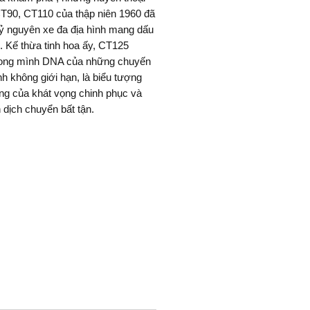
T90, CT110 của thập niên 1960 đã
ỷ nguyên xe đa địa hình mang dấu
. Kế thừa tinh hoa ấy, CT125
ong mình DNA của những chuyến
nh không giới hạn, là biểu tượng
ng của khát vọng chinh phục và
n dịch chuyển bất tận.
 nét cổ điển đặc trưng nhưng thổi
nh thần khám phá, CT125 được tối
ành trình địa hình với khung xe
ắn, gầm cao, phuộc trước sau êm
cao và khả năng leo dốc 19° (tải
0 kg). Động cơ 125cc mạnh mẽ, tiết
ên liệu cùng pô vắt cao giúp xe
t vượt mọi địa hình. Cùng với các
ị hiện đại gồm đèn LED, phanh
nh xăng lớn 5.4L, khung bảo vệ
ộng cơ và lốp gai bám đường,