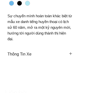
Sự chuyển mình hoàn toàn khác biệt từ
mẫu xe danh tiếng huyền thoại có lịch
sử 60 năm, mở ra một kỷ nguyên mới,
hướng tới người dùng thành thị hiện
đại.
Thông Tin Xe
Khối lượng bản thân
109kg
Dài x Rộng x Cao
1.910 x 718 x 1.002mm
Khoảng cách trục bánh xe
Liên hệ:
1.243mm
Độ cao yên
1900969622
-
0989222198
780mm
Khoảng sáng gầm xe